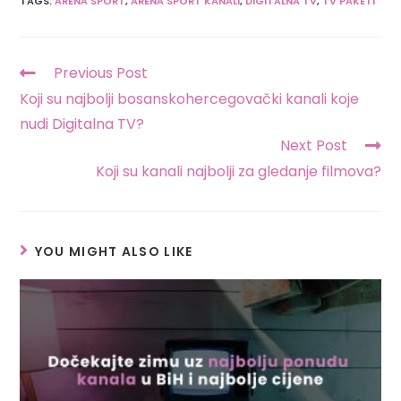
TAGS
:
ARENA SPORT
,
ARENA SPORT KANALI
,
DIGITALNA TV
,
TV PAKETI
Previous Post
Koji su najbolji bosanskohercegovački kanali koje
nudi Digitalna TV?
Next Post
Koji su kanali najbolji za gledanje filmova?
YOU MIGHT ALSO LIKE