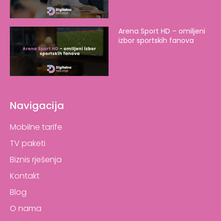
Arena Sport HD – omiljeni
izbor sportskih fanova
Navigacija
Mobilne tarife
TV paketi
Biznis rješenja
Kontakt
Blog
O nama