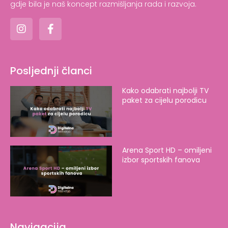
gdje bila je naš koncept razmišljanja rada i razvoja.
Posljednji članci
Kako odabrati najbolji TV
paket za cijelu porodicu
Arena Sport HD – omiljeni
izbor sportskih fanova
Navigacija