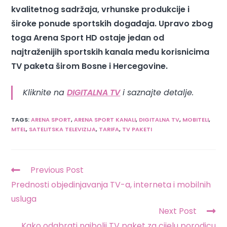
kvalitetnog sadržaja, vrhunske produkcije i
široke ponude sportskih događaja. Upravo zbog
toga Arena Sport HD ostaje jedan od
najtraženijih sportskih kanala među korisnicima
TV paketa širom Bosne i Hercegovine.
Kliknite na
DIGITALNA TV
i saznajte detalje.
TAGS
:
ARENA SPORT
,
ARENA SPORT KANALI
,
DIGITALNA TV
,
MOBITELI
,
MTEL
,
SATELITSKA TELEVIZIJA
,
TARIFA
,
TV PAKETI
Previous Post
Prednosti objedinjavanja TV-a, interneta i mobilnih
usluga
Next Post
Kako odabrati najbolji TV paket za cijelu porodicu