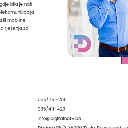
dje bila je naš
telekomunikacija
a ili mobilne
na rješenja za
065/751-205
035/411-423
info@digitalnatv.ba
Dizdara B6/3 75000 Tuzla, Bosnia and H