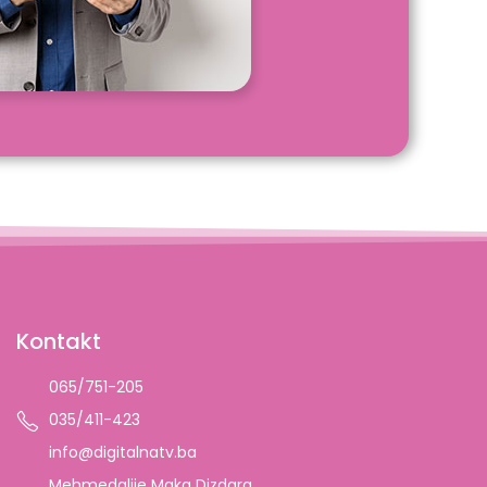
Kontakt
065/751-205
035/411-423
info@digitalnatv.ba
Mehmedalije Maka Dizdara