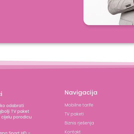
Navigacija
i
Mobilne tarife
ko odabrati
jbolji TV paket
TV paketi
 cijelu porodicu
Biznis rješenja
Kontakt
ena Sport HD –