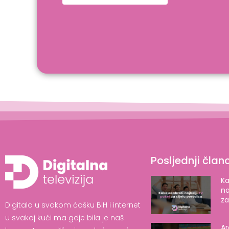
Posljednji članc
Ka
na
za
Digitala u svakom ćošku BiH i internet
u svakoj kući ma gdje bila je naš
Ar