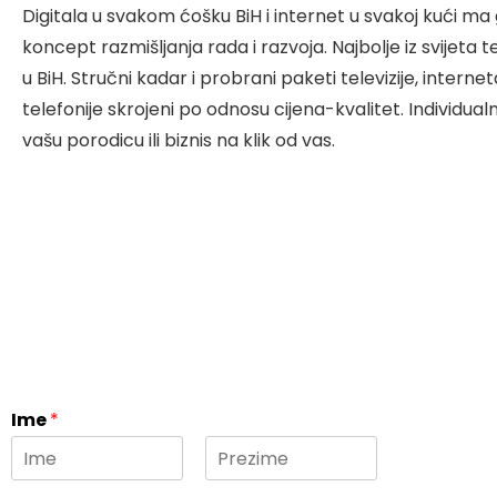
Digitala u svakom ćošku BiH i internet u svakoj kući ma g
koncept razmišljanja rada i razvoja. Najbolje iz svijeta 
u BiH. Stručni kadar i probrani paketi televizije, internet
telefonije skrojeni po odnosu cijena-kvalitet. Individual
vašu porodicu ili biznis na klik od vas.
Ime
*
F
L