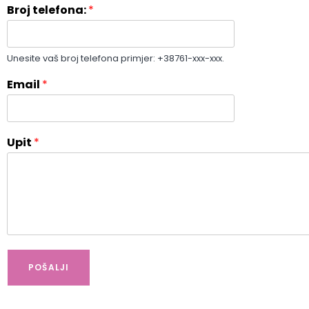
i
a
Broj telefona:
*
r
s
s
t
t
Unesite vaš broj telefona primjer: +38761-xxx-xxx.
Email
*
Upit
*
POŠALJI