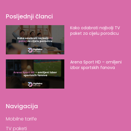
Posljednji članci
Kako odabrati najbolji TV
paket za cijelu porodicu
Arena Sport HD – omiljeni
izbor sportskih fanova
Navigacija
Mobilne tarife
TV paketi