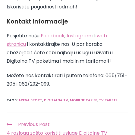
Iskoristite pogodnosti odmah!
Kontakt informacije
Posjetite našu
Facebook
,
Instagram
ili
web
stranicu
i kontaktirajte nas. U par koraka
obezbijedit ćete sebi najbolju uslugu i uživati u
Digitalna TV paketima i mobilnim tarifama!!!
Možete nas kontaktirati i putem telefona: 065/751-
205 i 062/292-099.
TAGS
:
ARENA SPORT
,
DIGITALNA TV
,
MOBILNE TARIFE
,
TV PAKETI
Previous Post
4 razloga zašto koristiti usluge Digitalne TV