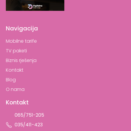
Navigacija
Mobilne tarife
TV paketi
Biznis rješenja
Kontakt
Blog
O nama
Kontakt
065/751-205
035/411-423