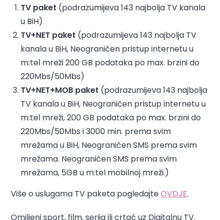
TV paket
(podrazumijeva 143 najbolja TV kanala
u BiH)
TV+NET paket
(podrazumijeva 143 najbolja TV
kanala u BiH, Neograničen pristup internetu u
m:tel mreži 200 GB podataka po max. brzini do
220Mbs/50Mbs)
TV+NET+MOB paket
(podrazumijeva 143 najbolja
TV kanala u BiH, Neograničen pristup internetu u
m:tel mreži, 200 GB podataka po max. brzini do
220Mbs/50Mbs i 3000 min. prema svim
mrežama u BiH, Neograničen SMS prema svim
mrežama. Neograničen SMS prema svim
mrežama, 5GB u m:tel mobilnoj mreži.)
Više o uslugama TV paketa pogledajte
OVDJE
.
Omiljeni sport, film, serija ili crtać uz Digitalnu TV.