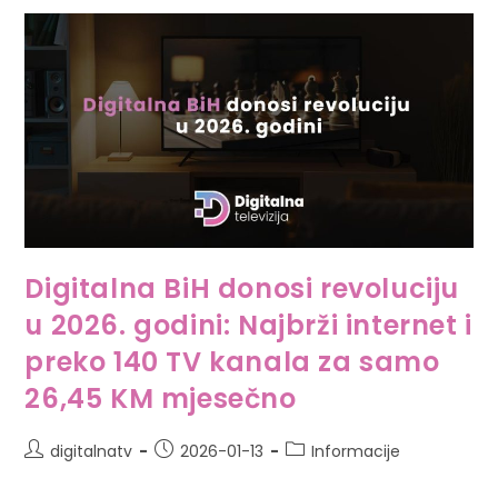
Digitalna BiH donosi revoluciju
u 2026. godini: Najbrži internet i
preko 140 TV kanala za samo
26,45 KM mjesečno
digitalnatv
2026-01-13
Informacije