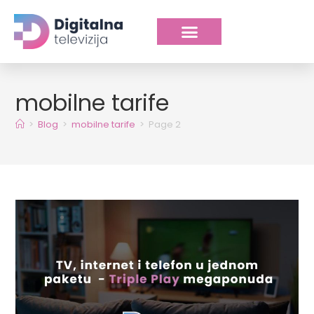
mobilne tarife
>
Blog
>
mobilne tarife
>
Page 2