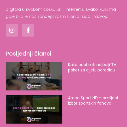
Digitala u svakom ćošku BiH i internet u svakoj kući ma
gdje bila je naš koncept razmišljanja rada i razvoja.
Posljednji članci
Kako odabrati najbolji TV
paket za cijelu porodicu
Arena Sport HD – omiljeni
izbor sportskih fanova